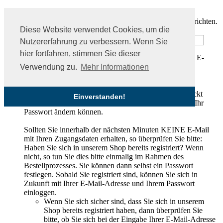
Sie haben Ihr Passwort vergessen?
Kein Problem, hier können Sie ein neues Passwort einrichten.
Diese Website verwendet Cookies, um die
Ihre E-Mail-Adresse:
Nutzererfahrung zu verbessern. Wenn Sie
hier fortfahren, stimmen Sie dieser
Bitte Wert angeben!
Bitte geben Sie eine gültige E-
Mail-Adresse ein
Verwendung zu.
Mehr Informationen
Passwort anfordern
Nachdem Sie den 'Passwort anfordern'-Knopf angeklickt
Einverstanden!
haben, schicken wir Ihnen eine E-Mail zu, mit der Sie Ihr
Passwort ändern können.
Sollten Sie innerhalb der nächsten Minuten KEINE E-Mail
mit Ihren Zugangsdaten erhalten, so überprüfen Sie bitte:
Haben Sie sich in unserem Shop bereits registriert? Wenn
nicht, so tun Sie dies bitte einmalig im Rahmen des
Bestellprozesses. Sie können dann selbst ein Passwort
festlegen. Sobald Sie registriert sind, können Sie sich in
Zukunft mit Ihrer E-Mail-Adresse und Ihrem Passwort
einloggen.
Wenn Sie sich sicher sind, dass Sie sich in unserem
Shop bereits registriert haben, dann überprüfen Sie
bitte, ob Sie sich bei der Eingabe Ihrer E-Mail-Adresse