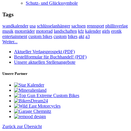
Schutz- und Glückssymbole
Tags
wandkalender
usa
schlüsselanhänger
sachsen
rennsport
phillisverlag
musik
motorräder
motorrad
landschaften
kfz
kalender
girls
erotik
entertainment
custom bikes
custom
bikes
akt
a3
Weiter...
Aktueller Verlagsprospekt (PDF)
Bestellformular für Buchhandel! (PDF)
Unsere aktuellen Stellenangebote
Unsere Partner
Zurück zur Übersicht