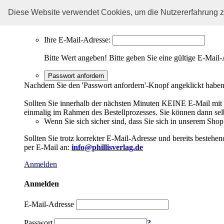
Sie haben Ihr Passwort vergessen?
Diese Website verwendet Cookies, um die Nutzererfahrung z
Kein Problem, hier können Sie ein neues Passwort einrichten.
Ihre E-Mail-Adresse:
Bitte Wert angeben!
Bitte geben Sie eine gültige E-Mail-
Passwort anfordern
Nachdem Sie den 'Passwort anfordern'-Knopf angeklickt haben,
Sollten Sie innerhalb der nächsten Minuten KEINE E-Mail mit Ih
einmalig im Rahmen des Bestellprozesses. Sie können dann selbs
Wenn Sie sich sicher sind, dass Sie sich in unserem Shop b
Sollten Sie trotz korrekter E-Mail-Adresse und bereits besteh
per E-Mail an:
info@phillisverlag.de
Anmelden
Anmelden
E-Mail-Adresse
Passwort
?