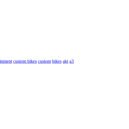
ainment
custom bikes
custom
bikes
akt
a3