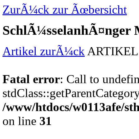
ZurÃ¼ck zur Ãœbersicht
SchlÃ¼sselanhÃ¤nger M
Artikel zurÃ¼ck
ARTIKEL
Fatal error
: Call to undef
stdClass::getParentCategory
/www/htdocs/w0113afe/s
on line
31