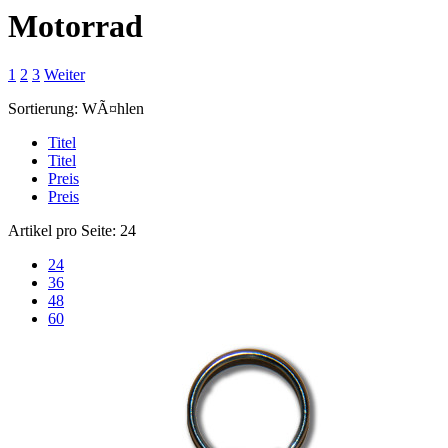
Motorrad
1
2
3
Weiter
Sortierung:
WÃ¤hlen
Titel
Titel
Preis
Preis
Artikel pro Seite:
24
24
36
48
60