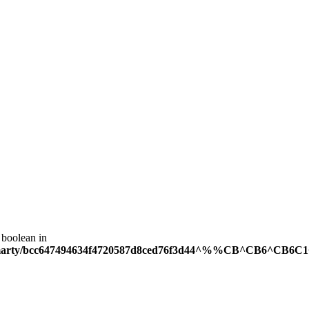
 boolean in
tmp/smarty/bcc647494634f4720587d8ced76f3d44^%%CB^CB6^CB6C1