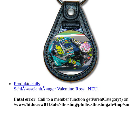
Produktdetails
SchlÃ¼sselanhÃ¤nger Valentino Rossi_NEU
Fatal error
: Call to a member function getParentCategory() on
/www/htdocs/w0113afe/sthosting/phillis.sthosting.de/