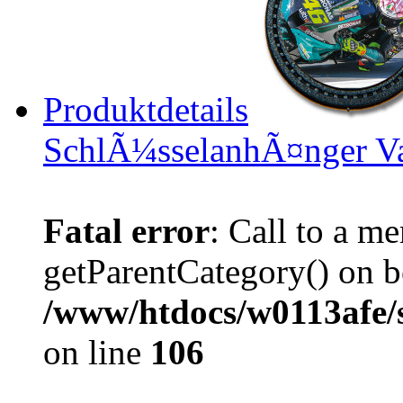
Produktdetails
SchlÃ¼sselanhÃ¤nger V
Fatal error
: Call to a m
getParentCategory() on b
/www/htdocs/w0113afe/
on line
106