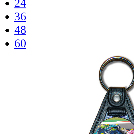
24
36
48
60