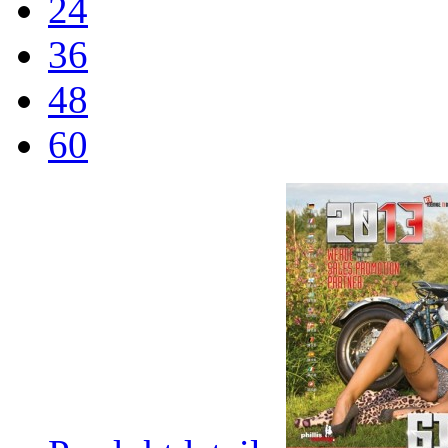
24
36
48
60