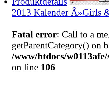
Produktdetails
2013 Kalender Â»Girl
Fatal error
: Call to a m
getParentCategory() on b
/www/htdocs/w0113afe/
on line
106