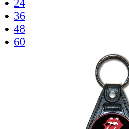
24
36
48
60