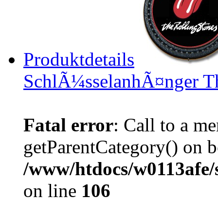
Produktdetails
SchlÃ¼sselanhÃ¤nger Th
Fatal error
: Call to a m
getParentCategory() on b
/www/htdocs/w0113afe/
on line
106