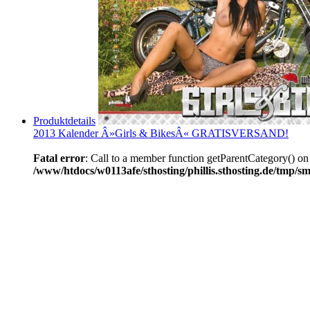
Produktdetails
2013 Kalender Â»Girls & BikesÂ« GRATISVERSAND!
Fatal error
: Call to a member function getParentCategory() on
/www/htdocs/w0113afe/sthosting/phillis.sthosting.de/