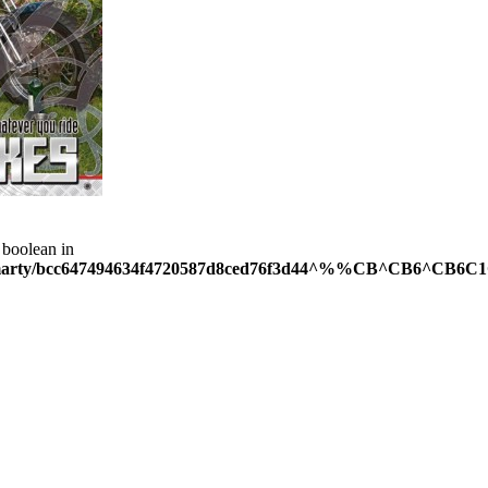
 boolean in
tmp/smarty/bcc647494634f4720587d8ced76f3d44^%%CB^CB6^CB6C1