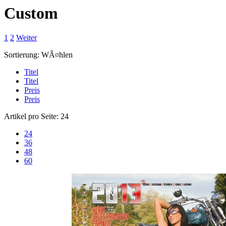
Custom
1
2
Weiter
Sortierung:
WÃ¤hlen
Titel
Titel
Preis
Preis
Artikel pro Seite:
24
24
36
48
60