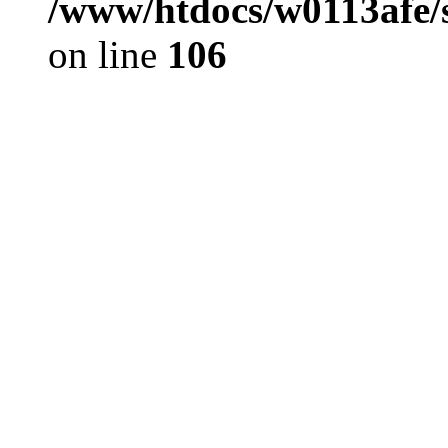
/www/htdocs/w0113afe/
on line
106