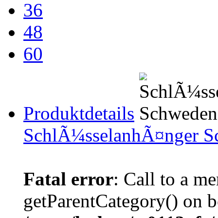
36
48
60
Produktdetails
SchlÃ¼sselanhÃ¤nger S
Fatal error
: Call to a m
getParentCategory() on b