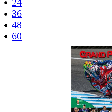
24
36
48
60