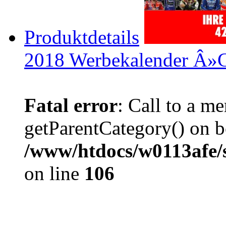
Produktdetails
2018 Werbekalender Â»
Fatal error
: Call to a m
getParentCategory() on b
/www/htdocs/w0113afe/
on line
106