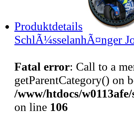
Produktdetails
SchlÃ¼sselanhÃ¤nger J
Fatal error
: Call to a m
getParentCategory() on b
/www/htdocs/w0113afe/
on line
106