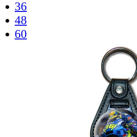
36
48
60