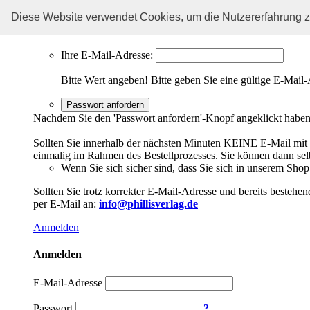
Sie haben Ihr Passwort vergessen?
Diese Website verwendet Cookies, um die Nutzererfahrung z
Kein Problem, hier können Sie ein neues Passwort einrichten.
Ihre E-Mail-Adresse:
Bitte Wert angeben!
Bitte geben Sie eine gültige E-Mail-
Passwort anfordern
Nachdem Sie den 'Passwort anfordern'-Knopf angeklickt haben,
Sollten Sie innerhalb der nächsten Minuten KEINE E-Mail mit Ih
einmalig im Rahmen des Bestellprozesses. Sie können dann selbs
Wenn Sie sich sicher sind, dass Sie sich in unserem Shop b
Sollten Sie trotz korrekter E-Mail-Adresse und bereits besteh
per E-Mail an:
info@phillisverlag.de
Anmelden
Anmelden
E-Mail-Adresse
Passwort
?