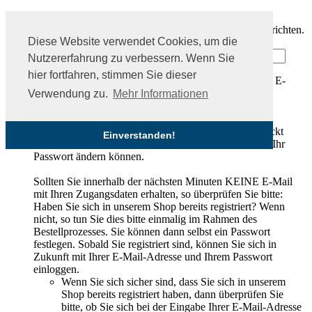
Sie haben Ihr Passwort vergessen?
Kein Problem, hier können Sie ein neues Passwort einrichten.
Diese Website verwendet Cookies, um die
Ihre E-Mail-Adresse:
Nutzererfahrung zu verbessern. Wenn Sie
hier fortfahren, stimmen Sie dieser
Bitte Wert angeben!
Bitte geben Sie eine gültige E-
Mail-Adresse ein
Verwendung zu.
Mehr Informationen
Passwort anfordern
Nachdem Sie den 'Passwort anfordern'-Knopf angeklickt
Einverstanden!
haben, schicken wir Ihnen eine E-Mail zu, mit der Sie Ihr
Passwort ändern können.
Sollten Sie innerhalb der nächsten Minuten KEINE E-Mail
mit Ihren Zugangsdaten erhalten, so überprüfen Sie bitte:
Haben Sie sich in unserem Shop bereits registriert? Wenn
nicht, so tun Sie dies bitte einmalig im Rahmen des
Bestellprozesses. Sie können dann selbst ein Passwort
festlegen. Sobald Sie registriert sind, können Sie sich in
Zukunft mit Ihrer E-Mail-Adresse und Ihrem Passwort
einloggen.
Wenn Sie sich sicher sind, dass Sie sich in unserem
Shop bereits registriert haben, dann überprüfen Sie
bitte, ob Sie sich bei der Eingabe Ihrer E-Mail-Adresse