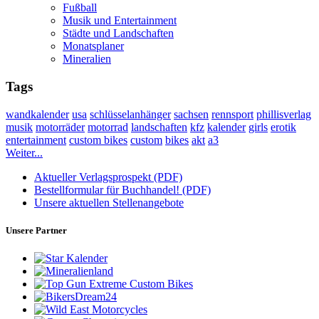
Fußball
Musik und Entertainment
Städte und Landschaften
Monatsplaner
Mineralien
Tags
wandkalender
usa
schlüsselanhänger
sachsen
rennsport
phillisverlag
musik
motorräder
motorrad
landschaften
kfz
kalender
girls
erotik
entertainment
custom bikes
custom
bikes
akt
a3
Weiter...
Aktueller Verlagsprospekt (PDF)
Bestellformular für Buchhandel! (PDF)
Unsere aktuellen Stellenangebote
Unsere Partner